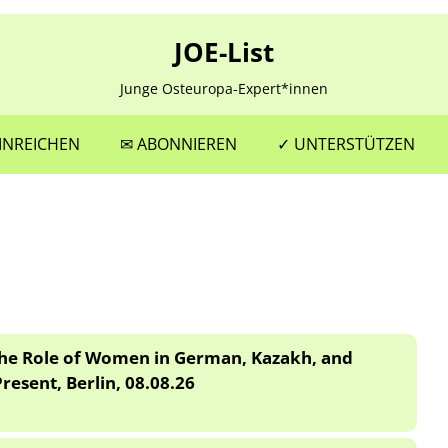
JOE-List
Junge Osteuropa-Expert*innen
Zum
Inhalt
INREICHEN
✉ ABONNIEREN
✓ UNTERSTÜTZEN
springen
The Role of Women in German, Kazakh, and
resent, Berlin, 08.08.26