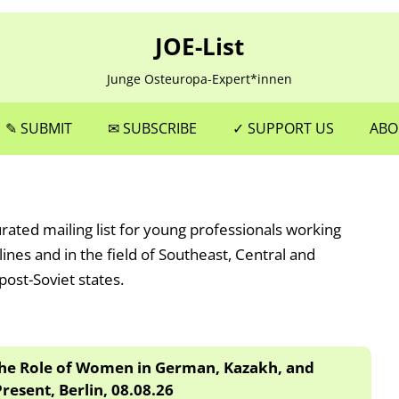
JOE-List
Junge Osteuropa-Expert*innen
Skip
to
✎ SUBMIT
✉ SUBSCRIBE
✓ SUPPORT US
ABO
content
curated mailing list for young professionals working
plines and in the field of Southeast, Central and
post-Soviet states.
The Role of Women in German, Kazakh, and
resent, Berlin, 08.08.26