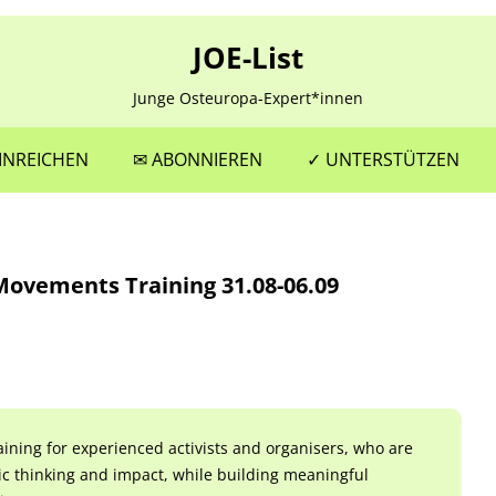
JOE-List
Junge Osteuropa-Expert*innen
Zum
Inhalt
INREICHEN
✉ ABONNIEREN
✓ UNTERSTÜTZEN
springen
 Movements Training 31.08-06.09
aining for experienced activists and organisers, who are
gic thinking and impact, while building meaningful